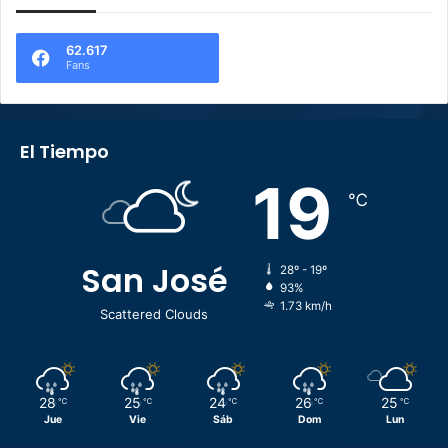
62.617
Fans
El Tiempo
19
℃
San José
28º - 19º
93%
1.73 km/h
Scattered Clouds
28
25
24
26
25
℃
℃
℃
℃
℃
Jue
Vie
Sáb
Dom
Lun