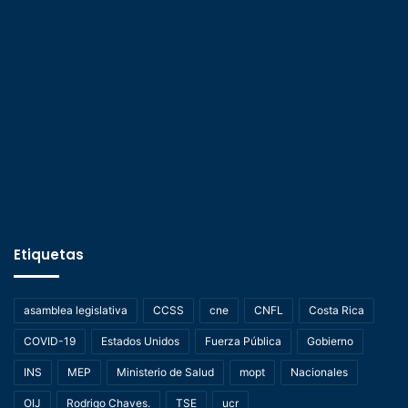
Etiquetas
asamblea legislativa
CCSS
cne
CNFL
Costa Rica
COVID-19
Estados Unidos
Fuerza Pública
Gobierno
INS
MEP
Ministerio de Salud
mopt
Nacionales
OIJ
Rodrigo Chaves.
TSE
ucr