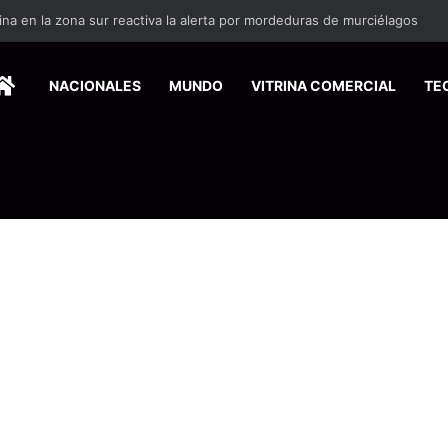
ina en la zona sur reactiva la alerta por mordeduras de murciélagos
HOME
NACIONALES
MUNDO
VITRINA COMERCIAL
TE