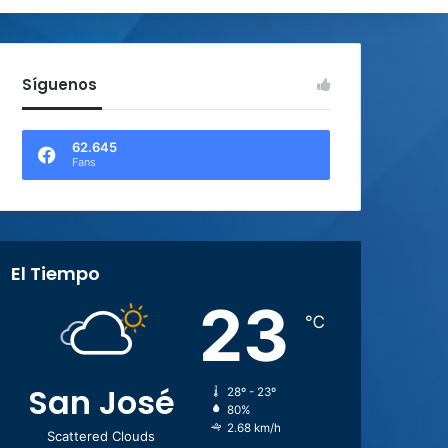
Síguenos
62.645
Fans
El Tiempo
23
℃
San José
28º - 23º
80%
2.68 km/h
Scattered Clouds