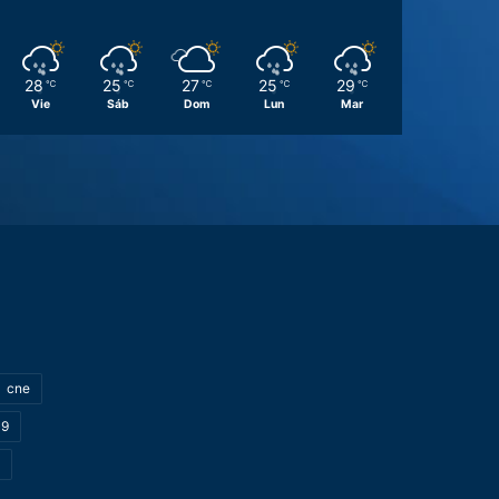
28
25
27
25
29
℃
℃
℃
℃
℃
Vie
Sáb
Dom
Lun
Mar
cne
19