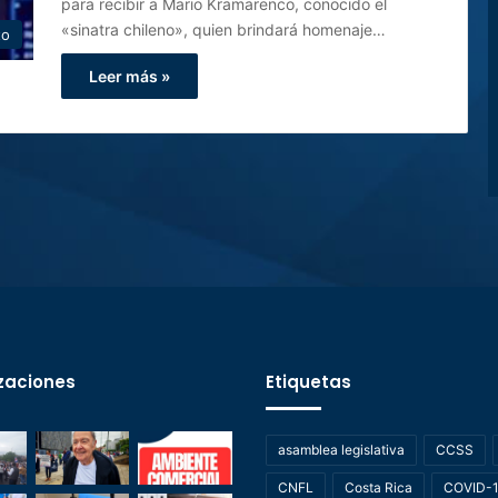
para recibir a Mario Kramarenco, conocido el
«sinatra chileno», quien brindará homenaje…
to
Leer más »
zaciones
Etiquetas
asamblea legislativa
CCSS
CNFL
Costa Rica
COVID-