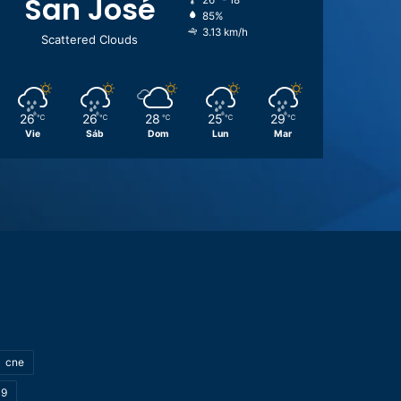
San José
26º - 18º
85%
3.13 km/h
Scattered Clouds
26
26
28
25
29
℃
℃
℃
℃
℃
Vie
Sáb
Dom
Lun
Mar
cne
19