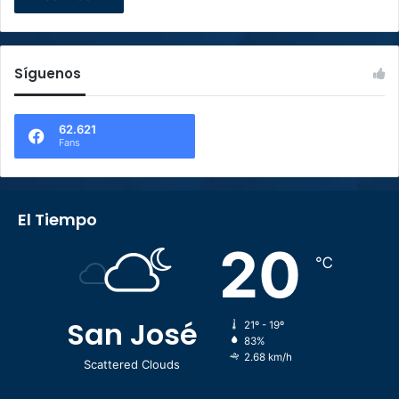
Síguenos
62.621
Fans
El Tiempo
20
℃
San José
21º - 19º
83%
2.68 km/h
Scattered Clouds