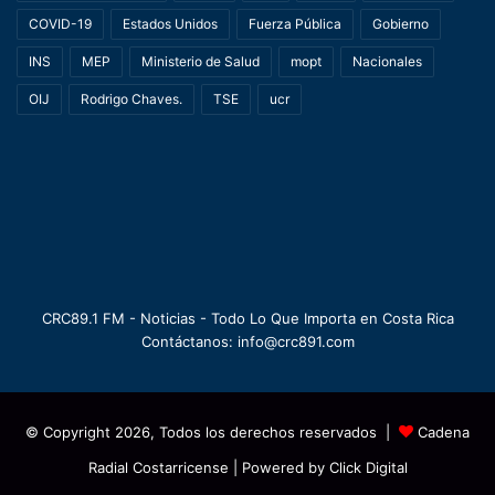
COVID-19
Estados Unidos
Fuerza Pública
Gobierno
INS
MEP
Ministerio de Salud
mopt
Nacionales
OIJ
Rodrigo Chaves.
TSE
ucr
CRC89.1 FM - Noticias - Todo Lo Que Importa en Costa Rica
Contáctanos: info@crc891.com
© Copyright 2026, Todos los derechos reservados |
Cadena
Radial Costarricense
| Powered by
Click Digital
ULTIMA HORA
Nacionales
Política
Economía
Mundo
Deportes
Programación