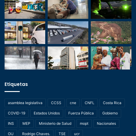
Etiquetas
asamblea legislativa
CCSS
cne
CNFL
Costa Rica
COVID-19
Estados Unidos
Fuerza Pública
Gobierno
INS
MEP
Ministerio de Salud
mopt
Nacionales
OIJ
Rodrigo Chaves.
TSE
ucr