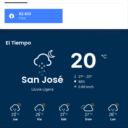
62.610
Fans
El Tiempo
20
℃
San José
21º - 20º
88%
0.89 km/h
Lluvia Ligera
23
25
27
27
26
℃
℃
℃
℃
℃
Jue
Vie
Sáb
Dom
Lun