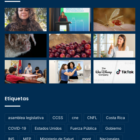
Etiquetas
asamblea legislativa
CCSS
cne
CNFL
Costa Rica
COVID-19
Estados Unidos
Fuerza Pública
Gobierno
INS
MEP
Ministerio de Salud
mopt
Nacionales