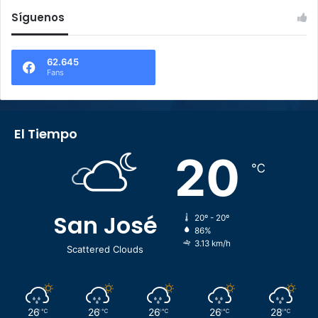
Síguenos
62.645
Fans
El Tiempo
20
℃
San José
20º - 20º
86%
3.13 km/h
Scattered Clouds
26
26
26
26
28
℃
℃
℃
℃
℃