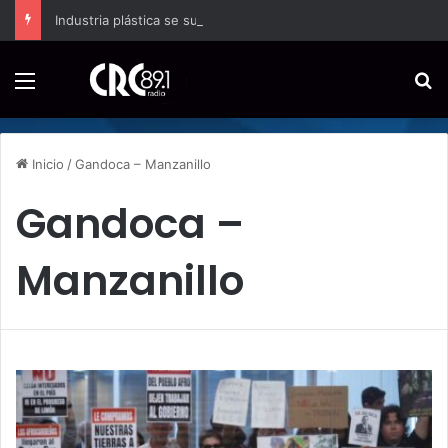
Industria plástica se suma a la economía circular
Menú
B
Inicio
/
Gandoca – Manzanillo
Gandoca –
Manzanillo