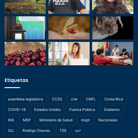
Etiquetas
asamblea legislativa
CCSS
cne
CNFL
Costa Rica
COVID-19
Estados Unidos
Fuerza Pública
Gobierno
INS
MEP
Ministerio de Salud
mopt
Nacionales
OIJ
Rodrigo Chaves.
TSE
ucr