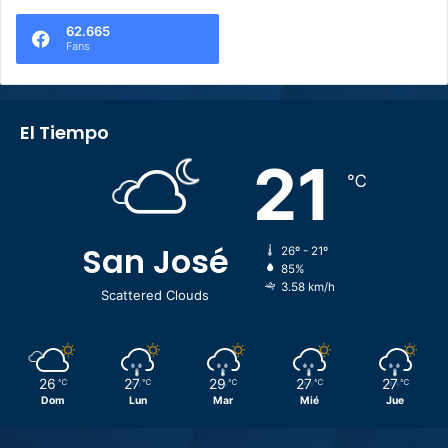
62.665
Fans
El Tiempo
21
℃
San José
26º - 21º
85%
3.58 km/h
Scattered Clouds
26
27
29
27
27
℃
℃
℃
℃
℃
Dom
Lun
Mar
Mié
Jue