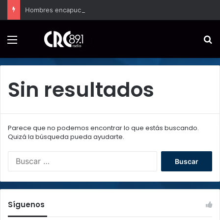
Hombres encapuchados ingresan a hospital de Nicoya y matan a paciente a balazos
Menú
B
Sin resultados
Parece que no podemos encontrar lo que estás buscando.
Quizá la búsqueda pueda ayudarte.
B
u
s
c
a
Síguenos
r
: