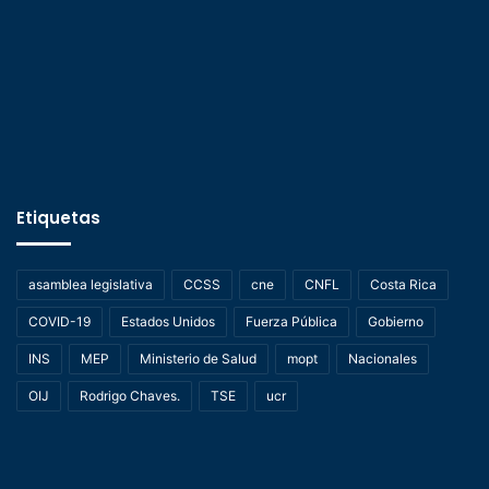
Etiquetas
asamblea legislativa
CCSS
cne
CNFL
Costa Rica
COVID-19
Estados Unidos
Fuerza Pública
Gobierno
INS
MEP
Ministerio de Salud
mopt
Nacionales
OIJ
Rodrigo Chaves.
TSE
ucr