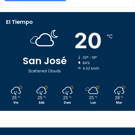
El Tiempo
20
℃
San José
20º - 19º
84%
4.02 km/h
Scattered Clouds
25
25
25
25
28
℃
℃
℃
℃
℃
Vie
Sáb
Dom
Lun
Mar