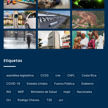
Etiquetas
asamblea legislativa
CCSS
cne
CNFL
Costa Rica
COVID-19
Estados Unidos
Fuerza Pública
Gobierno
INS
MEP
Ministerio de Salud
mopt
Nacionales
OIJ
Rodrigo Chaves.
TSE
ucr