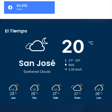
62.610
Fans
El Tiempo
20
℃
San José
21º - 20º
90%
2.05 km/h
Scattered Clouds
23
25
27
27
26
℃
℃
℃
℃
℃
Jue
Vie
Sáb
Dom
Lun