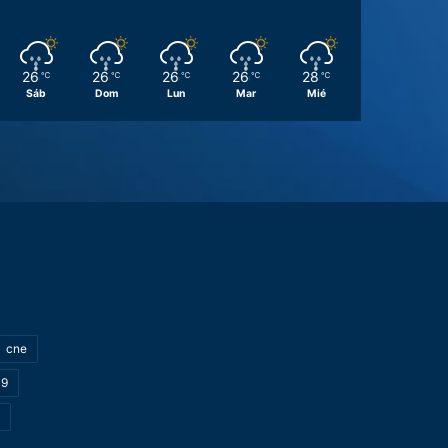
26
26
26
26
28
℃
℃
℃
℃
℃
Sáb
Dom
Lun
Mar
Mié
cne
19