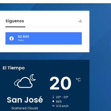
Síguenos
62.645
Fans
El Tiempo
20
℃
San José
20º - 20º
86%
3.13 km/h
Scattered Clouds