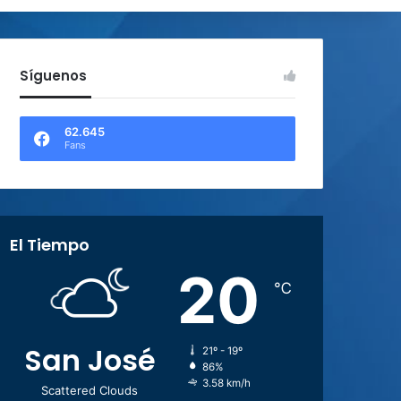
Síguenos
62.645
Fans
El Tiempo
20
℃
San José
21º - 19º
86%
3.58 km/h
Scattered Clouds