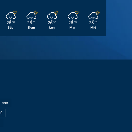
26
26
26
26
28
℃
℃
℃
℃
℃
Sáb
Dom
Lun
Mar
Mié
cne
19