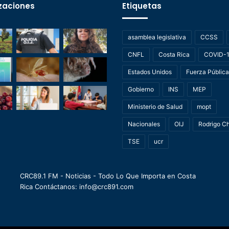
zaciones
Etiquetas
asamblea legislativa
CCSS
CNFL
Costa Rica
COVID-
Estados Unidos
Fuerza Pública
Gobierno
INS
MEP
Ministerio de Salud
mopt
Nacionales
OIJ
Rodrigo C
TSE
ucr
CRC89.1 FM - Noticias - Todo Lo Que Importa en Costa
Rica Contáctanos: info@crc891.com