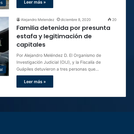
Leer más »
es
Alejandro Melendez
diciembre 8, 2020
20
Familia detenida por presunta
estafa y legitimación de
capitales
Por Alejandro Meléndez D. El Organismo de
Investigación Judicial (OIJ), y la Fiscalía de
Guápiles detuvieron a tres personas que…
al
Leer más »