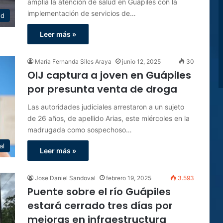
amplía la atención de salud en Guápiles con la
implementación de servicios de…
ud
Leer más »
María Fernanda Siles Araya
junio 12, 2025
30
OIJ captura a joven en Guápiles
por presunta venta de droga
Las autoridades judiciales arrestaron a un sujeto
de 26 años, de apellido Arias, este miércoles en la
madrugada como sospechoso…
al
Leer más »
Jose Daniel Sandoval
febrero 19, 2025
3.593
Puente sobre el río Guápiles
estará cerrado tres días por
mejoras en infraestructura