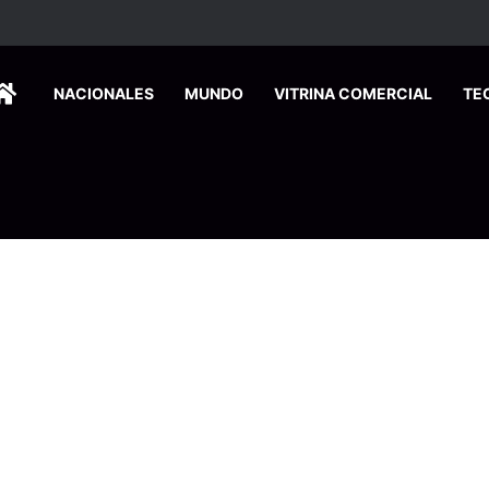
ados ingresan a hospital de Nicoya y matan a paciente a balazos
HOME
NACIONALES
MUNDO
VITRINA COMERCIAL
TE