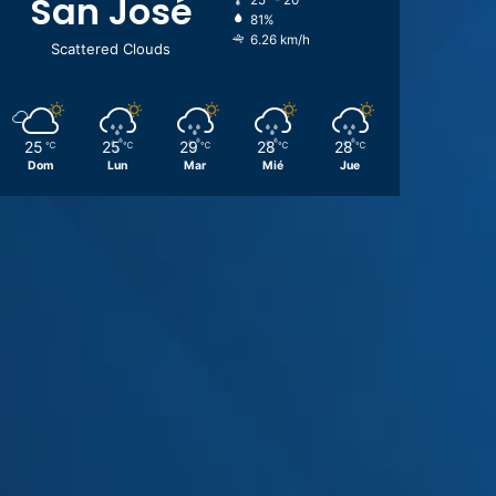
San José
25º - 20º
81%
6.26 km/h
Scattered Clouds
25
25
29
28
28
℃
℃
℃
℃
℃
Dom
Lun
Mar
Mié
Jue