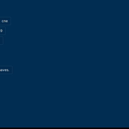
cne
19
haves.