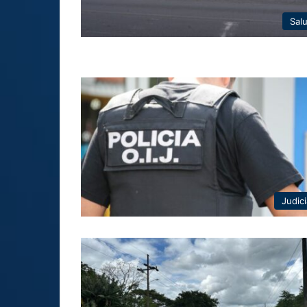
Sal
Judici