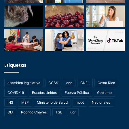
Etiquetas
asamblea legislativa
CCSS
cne
CNFL
Costa Rica
COVID-19
Estados Unidos
Fuerza Pública
Gobierno
INS
MEP
Ministerio de Salud
mopt
Nacionales
OIJ
Rodrigo Chaves.
TSE
ucr