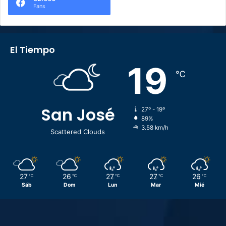
Fans
El Tiempo
19
℃
San José
27º - 19º
89%
3.58 km/h
Scattered Clouds
27
26
27
27
26
℃
℃
℃
℃
℃
Sáb
Dom
Lun
Mar
Mié