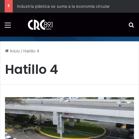
Industria plástica se suma a la economía circular
Menú
B
Inicio
/
Hatillo 4
Hatillo 4