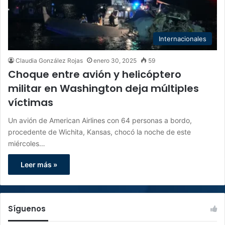
Internacionales
Claudia González Rojas
enero 30, 2025
59
Choque entre avión y helicóptero
militar en Washington deja múltiples
víctimas
Un avión de American Airlines con 64 personas a bordo,
procedente de Wichita, Kansas, chocó la noche de este
miércoles…
Leer más »
Síguenos