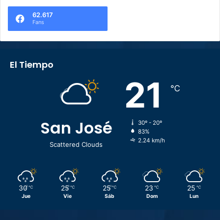
62.617
Fans
El Tiempo
21
℃
San José
30º - 20º
83%
2.24 km/h
Scattered Clouds
30
25
25
23
25
℃
℃
℃
℃
℃
Jue
Vie
Sáb
Dom
Lun