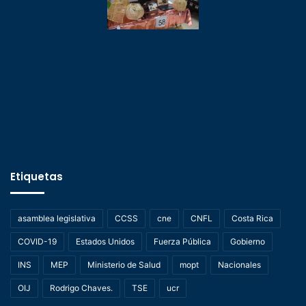
Etiquetas
asamblea legislativa
CCSS
cne
CNFL
Costa Rica
COVID-19
Estados Unidos
Fuerza Pública
Gobierno
INS
MEP
Ministerio de Salud
mopt
Nacionales
OIJ
Rodrigo Chaves.
TSE
ucr