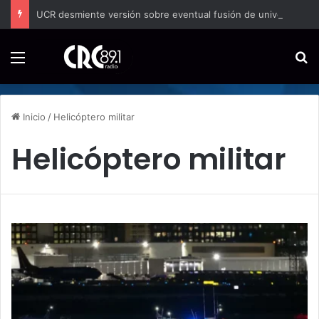
UCR desmiente versión sobre eventual fusión de universidades públicas
Menú
B
Inicio
/
Helicóptero militar
Helicóptero militar