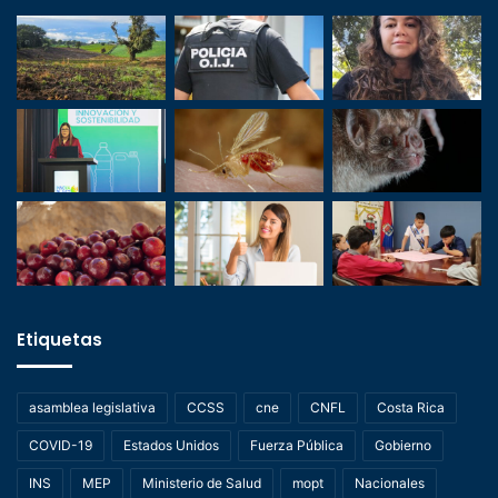
Etiquetas
asamblea legislativa
CCSS
cne
CNFL
Costa Rica
COVID-19
Estados Unidos
Fuerza Pública
Gobierno
INS
MEP
Ministerio de Salud
mopt
Nacionales