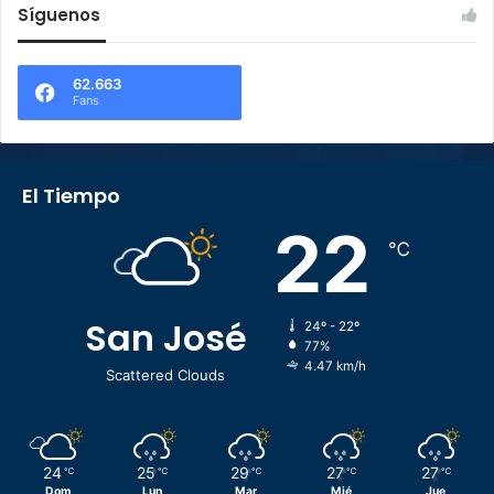
Síguenos
62.663
Fans
El Tiempo
22
℃
San José
24º - 22º
77%
4.47 km/h
Scattered Clouds
24
25
29
27
27
℃
℃
℃
℃
℃
Dom
Lun
Mar
Mié
Jue