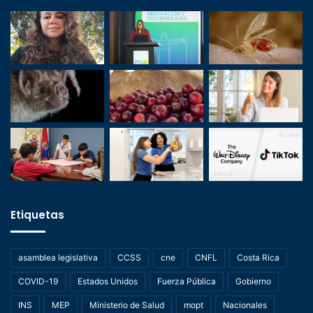
Etiquetas
asamblea legislativa
CCSS
cne
CNFL
Costa Rica
COVID-19
Estados Unidos
Fuerza Pública
Gobierno
INS
MEP
Ministerio de Salud
mopt
Nacionales