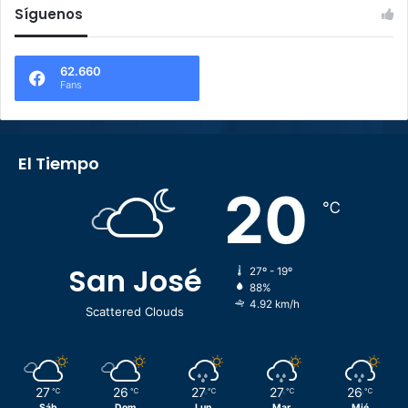
Síguenos
62.660
Fans
El Tiempo
20
℃
San José
27º - 19º
88%
4.92 km/h
Scattered Clouds
27
26
27
27
26
℃
℃
℃
℃
℃
Sáb
Dom
Lun
Mar
Mié