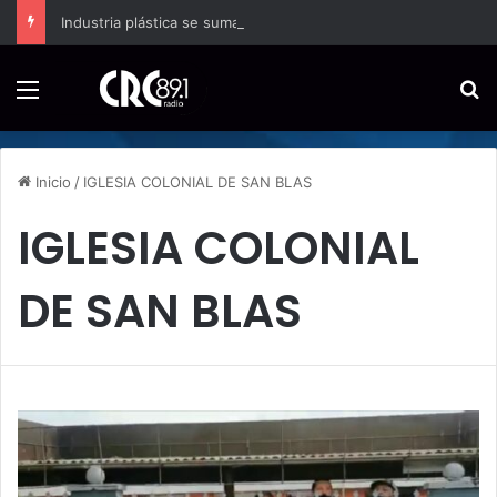
Industria plástica se suma a la economía circular
Menú
B
Inicio
/
IGLESIA COLONIAL DE SAN BLAS
IGLESIA COLONIAL
DE SAN BLAS