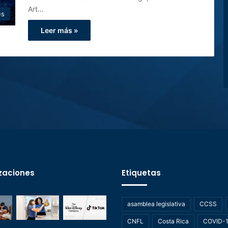
Art…
es
Leer más »
zaciones
Etiquetas
asamblea legislativa
CCSS
CNFL
Costa Rica
COVID-