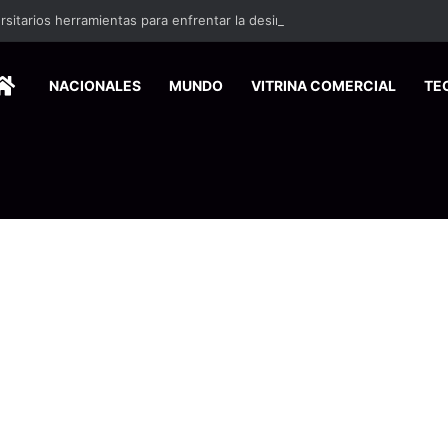
ersitarios herramientas para enfrentar la desinformación en redes social
HOME
NACIONALES
MUNDO
VITRINA COMERCIAL
TE