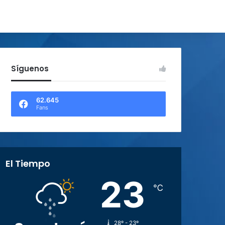
Síguenos
62.645
Fans
El Tiempo
23
℃
28º - 23º