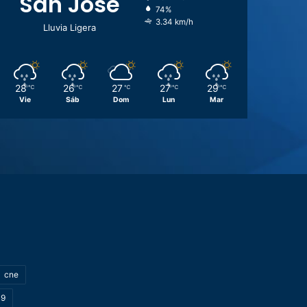
San José
74%
3.34 km/h
Lluvia Ligera
28
26
27
27
29
℃
℃
℃
℃
℃
Vie
Sáb
Dom
Lun
Mar
cne
19