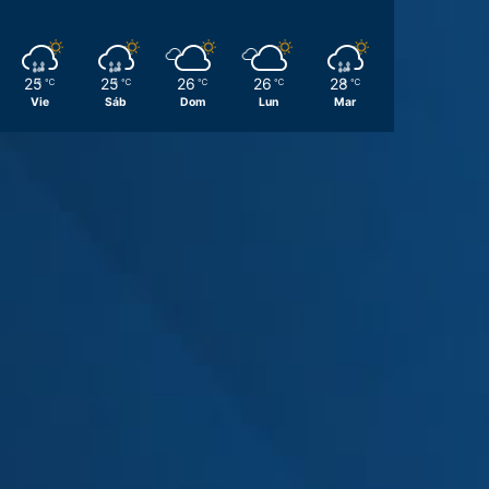
25
25
26
26
28
℃
℃
℃
℃
℃
Vie
Sáb
Dom
Lun
Mar