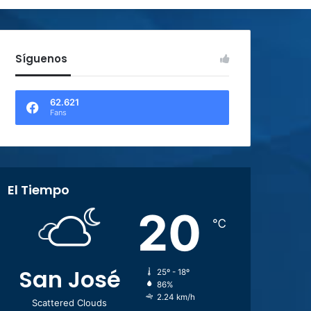
Síguenos
62.621
Fans
El Tiempo
20
℃
San José
25º - 18º
86%
2.24 km/h
Scattered Clouds