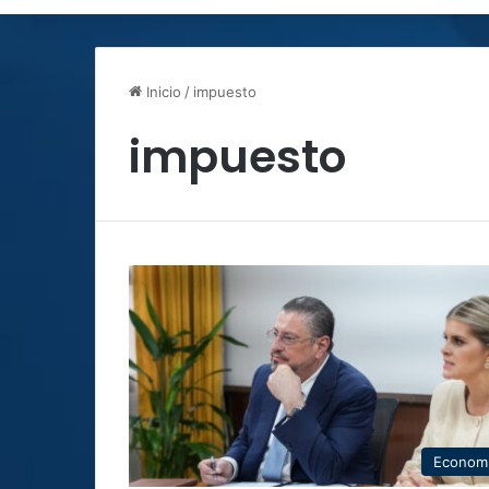
Inicio
/
impuesto
impuesto
Econom