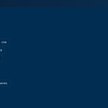
cne
19
haves.