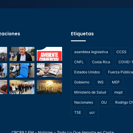
zaciones
Etiquetas
asamblea legislativa
CCSS
CNFL
Costa Rica
COVID-
Estados Unidos
Fuerza Pública
Gobierno
INS
MEP
Ministerio de Salud
mopt
Nacionales
OIJ
Rodrigo C
TSE
ucr
CRC89.1 FM - Noticias - Todo Lo Que Importa en Costa