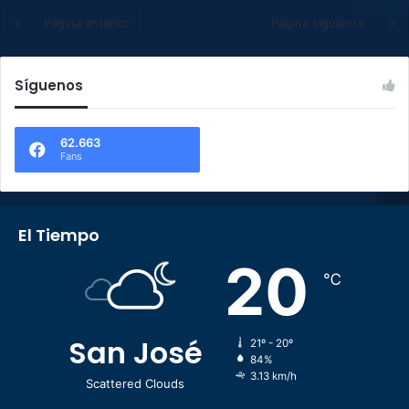
Página anterior
Página siguiente
Síguenos
62.663
Fans
El Tiempo
20
℃
San José
21º - 20º
84%
3.13 km/h
Scattered Clouds