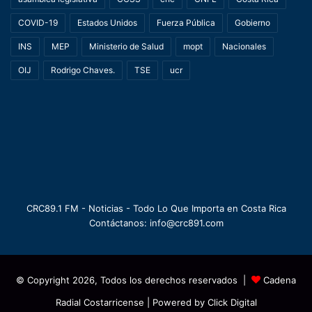
COVID-19
Estados Unidos
Fuerza Pública
Gobierno
INS
MEP
Ministerio de Salud
mopt
Nacionales
OIJ
Rodrigo Chaves.
TSE
ucr
CRC89.1 FM - Noticias - Todo Lo Que Importa en Costa Rica
Contáctanos: info@crc891.com
© Copyright 2026, Todos los derechos reservados |
Cadena
Radial Costarricense
| Powered by
Click Digital