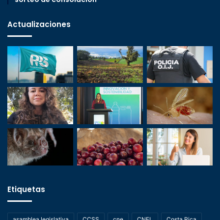
Actualizaciones
Etiquetas
asamblea legislativa
CCSS
cne
CNFL
Costa Rica