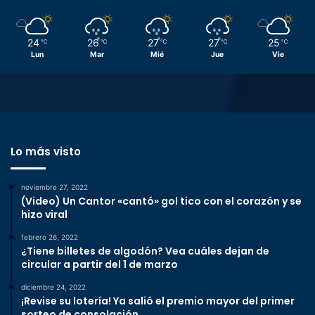
24
26
27
27
25
℃
℃
℃
℃
℃
Lun
Mar
Mié
Jue
Vie
Lo más visto
noviembre 27, 2022
(Video) Un Cantor «cantó» gol tico con el corazón y se
hizo viral
febrero 26, 2022
¿Tiene billetes de algodón? Vea cuáles dejan de
circular a partir del 1 de marzo
diciembre 24, 2022
¡Revise su lotería! Ya salió el premio mayor del primer
sorteo de consolación