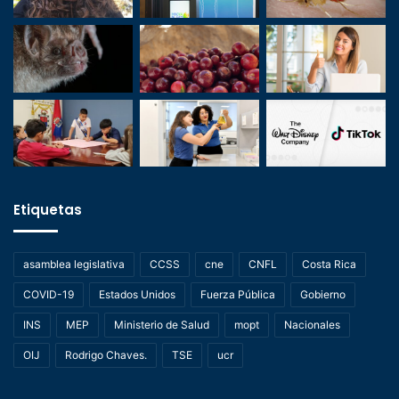
Etiquetas
asamblea legislativa
CCSS
cne
CNFL
Costa Rica
COVID-19
Estados Unidos
Fuerza Pública
Gobierno
INS
MEP
Ministerio de Salud
mopt
Nacionales
OIJ
Rodrigo Chaves.
TSE
ucr