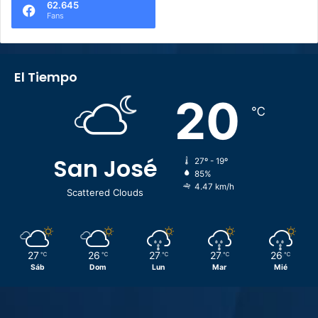
62.645
Fans
El Tiempo
20
℃
San José
27º - 19º
85%
4.47 km/h
Scattered Clouds
27
26
27
27
26
℃
℃
℃
℃
℃
Sáb
Dom
Lun
Mar
Mié