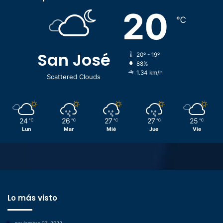
20
℃
San José
20º - 19º
88%
1.34 km/h
Scattered Clouds
24
26
27
27
25
℃
℃
℃
℃
℃
Lun
Mar
Mié
Jue
Vie
Lo más visto
noviembre 27, 2022