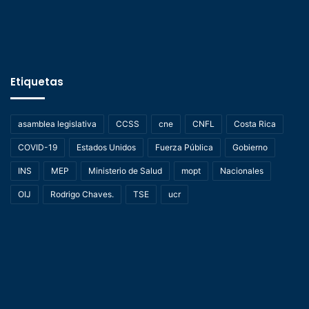
Etiquetas
asamblea legislativa
CCSS
cne
CNFL
Costa Rica
COVID-19
Estados Unidos
Fuerza Pública
Gobierno
INS
MEP
Ministerio de Salud
mopt
Nacionales
OIJ
Rodrigo Chaves.
TSE
ucr