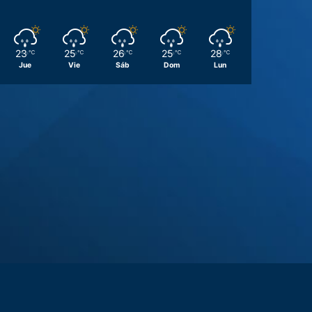
23
25
26
25
28
℃
℃
℃
℃
℃
Jue
Vie
Sáb
Dom
Lun