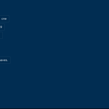
cne
19
haves.