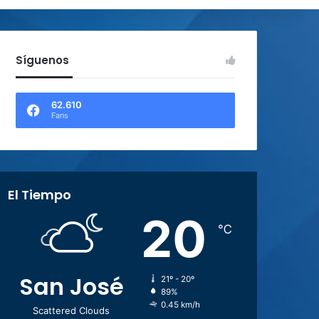
Síguenos
62.610
Fans
El Tiempo
20
℃
San José
21º - 20º
89%
0.45 km/h
Scattered Clouds