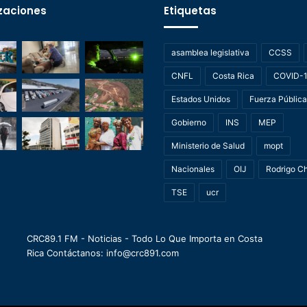
zaciones
Etiquetas
asamblea legislativa
CCSS
CNFL
Costa Rica
COVID-
Estados Unidos
Fuerza Pública
Gobierno
INS
MEP
Ministerio de Salud
mopt
Nacionales
OIJ
Rodrigo C
TSE
ucr
CRC89.1 FM - Noticias - Todo Lo Que Importa en Costa
Rica Contáctanos: info@crc891.com