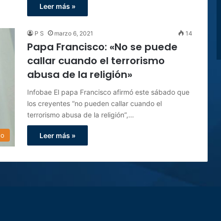
Leer más »
P S
marzo 6, 2021
14
Papa Francisco: «No se puede
callar cuando el terrorismo
abusa de la religión»
Infobae El papa Francisco afirmó este sábado que
los creyentes “no pueden callar cuando el
terrorismo abusa de la religión”,…
do
Leer más »