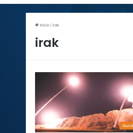
Inicio
/
irak
irak
Mun