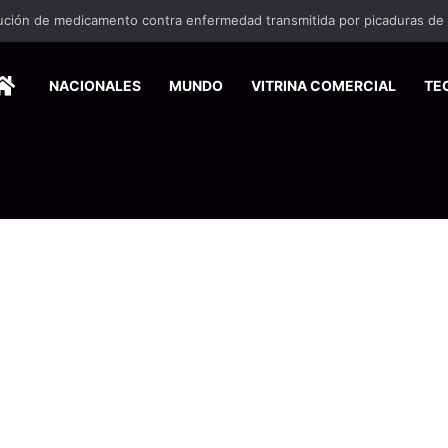
ina en la zona sur reactiva la alerta por mordeduras de murciélagos
HOME
NACIONALES
MUNDO
VITRINA COMERCIAL
TE