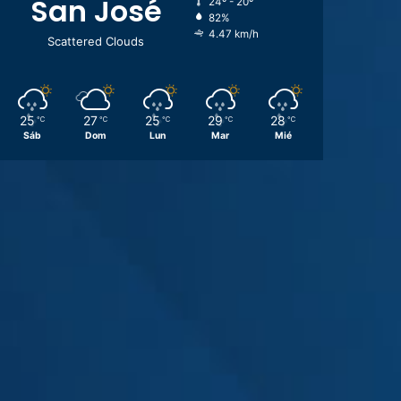
San José
24º - 20º
82%
4.47 km/h
Scattered Clouds
25
27
25
29
28
℃
℃
℃
℃
℃
Sáb
Dom
Lun
Mar
Mié