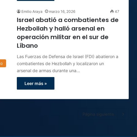
Emilio Araya
marzo 16, 2026
47
Israel abatió a combatientes de
Hezbollah y halló arsenal en
operación militar en el sur de
Líbano
Las Fuerzas de Defensa de Israel (FDI) abatieron a
combatientes de Hezbollah y localizaron un
do
arsenal de armas durante una…
Leer más »
Página siguiente