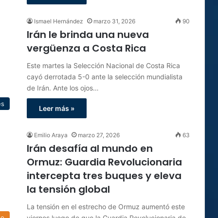
Ismael Hernández
marzo 31, 2026
90
Irán le brinda una nueva
vergüenza a Costa Rica
Este martes la Selección Nacional de Costa Rica
cayó derrotada 5-0 ante la selección mundialista
de Irán. Ante los ojos…
es
Leer más »
Emilio Araya
marzo 27, 2026
63
Irán desafía al mundo en
Ormuz: Guardia Revolucionaria
intercepta tres buques y eleva
la tensión global
La tensión en el estrecho de Ormuz aumentó este
viernes luego de que la Guardia Revolucionaria de
do