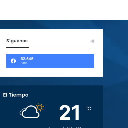
Síguenos
62.645
Fans
El Tiempo
21
℃