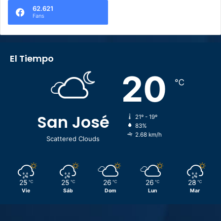
62.621
Fans
El Tiempo
20
℃
San José
21º - 19º
83%
2.68 km/h
Scattered Clouds
25
25
26
26
28
℃
℃
℃
℃
℃
Vie
Sáb
Dom
Lun
Mar