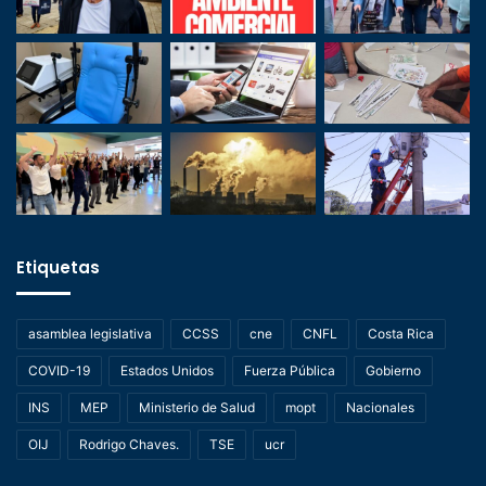
Etiquetas
asamblea legislativa
CCSS
cne
CNFL
Costa Rica
COVID-19
Estados Unidos
Fuerza Pública
Gobierno
INS
MEP
Ministerio de Salud
mopt
Nacionales
OIJ
Rodrigo Chaves.
TSE
ucr