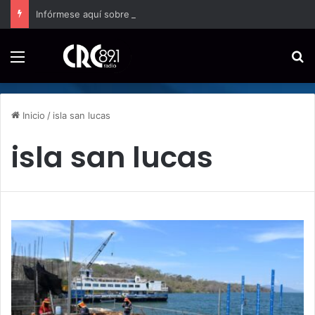
Infórmese aquí sobre las noticias del ambiente comercial en el país
Menú
B
Inicio
/
isla san lucas
isla san lucas