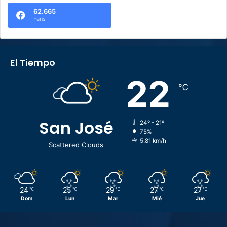
62.665
Fans
El Tiempo
22
℃
San José
24º - 21º
75%
5.81 km/h
Scattered Clouds
24
25
29
27
27
℃
℃
℃
℃
℃
Dom
Lun
Mar
Mié
Jue