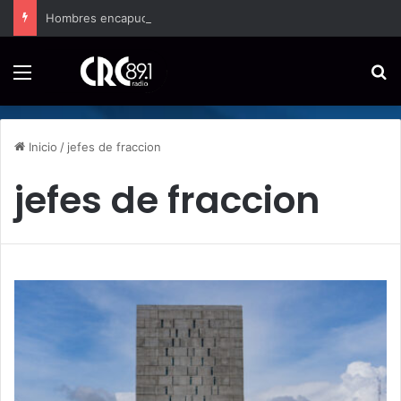
Hombres encapuchados ingresan a hospital de Nicoya y matan a paciente a balazos
Menú
B
Inicio
/
jefes de fraccion
jefes de fraccion