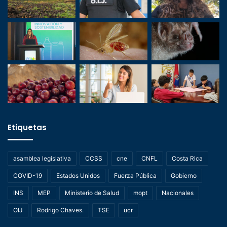
Etiquetas
asamblea legislativa
CCSS
cne
CNFL
Costa Rica
COVID-19
Estados Unidos
Fuerza Pública
Gobierno
INS
MEP
Ministerio de Salud
mopt
Nacionales
OIJ
Rodrigo Chaves.
TSE
ucr