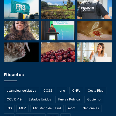
Etiquetas
asamblea legislativa
CCSS
cne
CNFL
Costa Rica
COVID-19
Estados Unidos
Fuerza Pública
Gobierno
INS
MEP
Ministerio de Salud
mopt
Nacionales