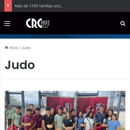
Más de 1.150 familias sostienen la producción de papa en Costa Rica
Menú
B
Inicio
/
Judo
Judo