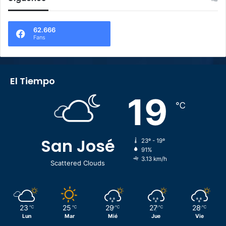
62.666
Fans
El Tiempo
19
℃
San José
23º - 19º
91%
3.13 km/h
Scattered Clouds
23
25
29
27
28
℃
℃
℃
℃
℃
Lun
Mar
Mié
Jue
Vie