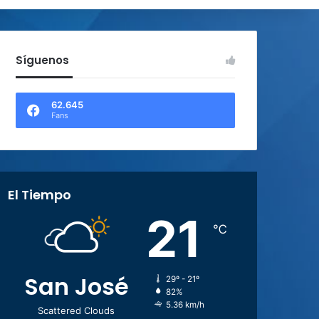
Síguenos
62.645
Fans
El Tiempo
21
℃
San José
29º - 21º
82%
5.36 km/h
Scattered Clouds