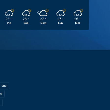
29
26
27
27
29
℃
℃
℃
℃
℃
Vie
Sáb
Dom
Lun
Mar
cne
19