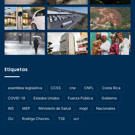
Etiquetas
asamblea legislativa
CCSS
cne
CNFL
Costa Rica
COVID-19
Estados Unidos
Fuerza Pública
Gobierno
INS
MEP
Ministerio de Salud
mopt
Nacionales
OIJ
Rodrigo Chaves.
TSE
ucr