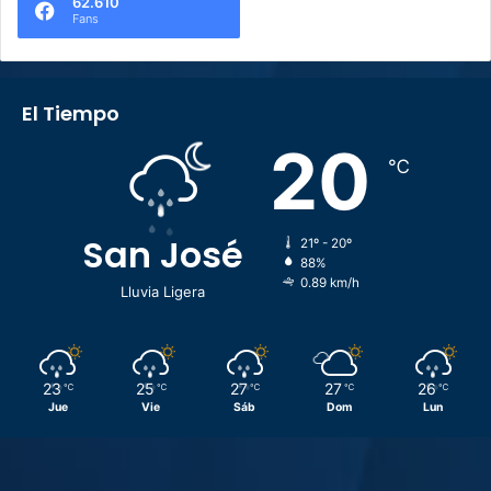
62.610
Fans
El Tiempo
20
℃
San José
21º - 20º
88%
0.89 km/h
Lluvia Ligera
23
25
27
27
26
℃
℃
℃
℃
℃
Jue
Vie
Sáb
Dom
Lun