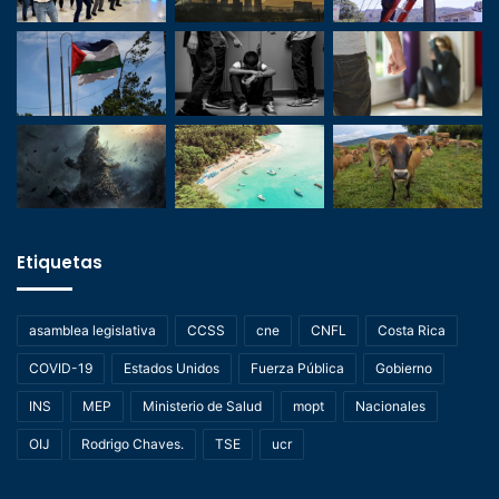
Etiquetas
asamblea legislativa
CCSS
cne
CNFL
Costa Rica
COVID-19
Estados Unidos
Fuerza Pública
Gobierno
INS
MEP
Ministerio de Salud
mopt
Nacionales
OIJ
Rodrigo Chaves.
TSE
ucr