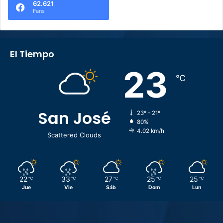
62.621
Fans
El Tiempo
23
℃
San José
23º - 21º
80%
4.02 km/h
Scattered Clouds
22
33
27
25
25
℃
℃
℃
℃
℃
Jue
Vie
Sáb
Dom
Lun