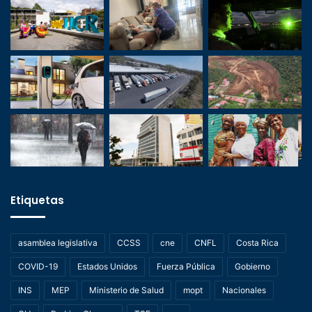
Etiquetas
asamblea legislativa
CCSS
cne
CNFL
Costa Rica
COVID-19
Estados Unidos
Fuerza Pública
Gobierno
INS
MEP
Ministerio de Salud
mopt
Nacionales