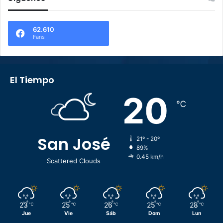
62.610
Fans
El Tiempo
20
℃
San José
21º - 20º
89%
0.45 km/h
Scattered Clouds
23
25
26
25
28
℃
℃
℃
℃
℃
Jue
Vie
Sáb
Dom
Lun