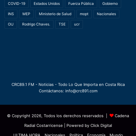
COVID-19
Estados Unidos
Fuerza Pública
Gobierno
INS
MEP
Ministerio de Salud
mopt
Nacionales
OIJ
Rodrigo Chaves.
TSE
ucr
CRC89.1 FM - Noticias - Todo Lo Que Importa en Costa Rica
Contáctanos: info@crc891.com
© Copyright 2026, Todos los derechos reservados |
Cadena
Radial Costarricense
| Powered by
Click Digital
ULTIMA HORA
Nacionales
Política
Economía
Mundo