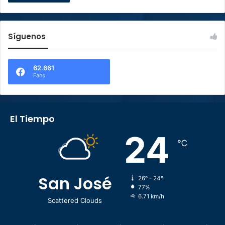
Síguenos
62.661
Fans
El Tiempo
24
℃
San José
26º - 24º
77%
6.71 km/h
Scattered Clouds