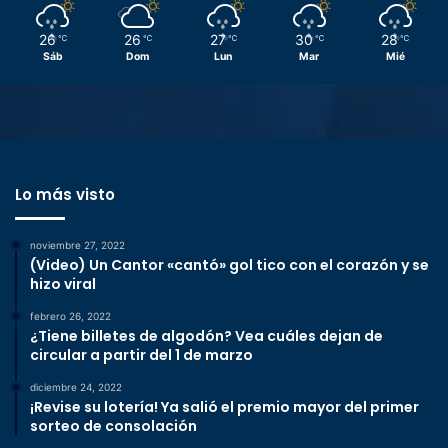
26
26
27
30
28
℃
℃
℃
℃
℃
Sáb
Dom
Lun
Mar
Mié
Lo más visto
noviembre 27, 2022
(Video) Un Cantor «cantó» gol tico con el corazón y se
hizo viral
febrero 26, 2022
¿Tiene billetes de algodón? Vea cuáles dejan de
circular a partir del 1 de marzo
diciembre 24, 2022
¡Revise su lotería! Ya salió el premio mayor del primer
sorteo de consolación