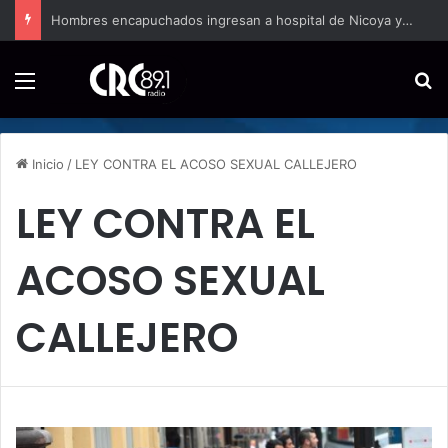
Hombres encapuchados ingresan a hospital de Nicoya y matan a paciente a balazos
Menú
B
Inicio
/
LEY CONTRA EL ACOSO SEXUAL CALLEJERO
LEY CONTRA EL
ACOSO SEXUAL
CALLEJERO