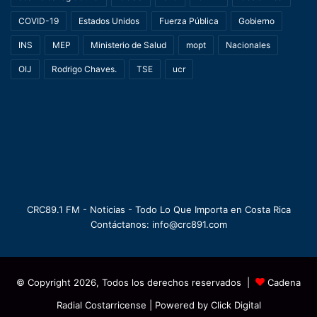
COVID-19
Estados Unidos
Fuerza Pública
Gobierno
INS
MEP
Ministerio de Salud
mopt
Nacionales
OIJ
Rodrigo Chaves.
TSE
ucr
CRC89.1 FM - Noticias - Todo Lo Que Importa en Costa Rica
Contáctanos: info@crc891.com
© Copyright 2026, Todos los derechos reservados |
Cadena
Radial Costarricense
| Powered by
Click Digital