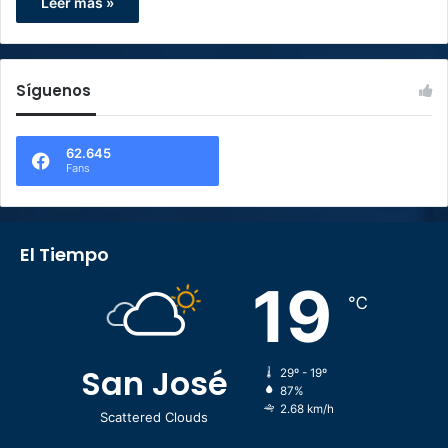
Leer más »
Síguenos
62.645
Fans
El Tiempo
19
℃
San José
29º - 19º
87%
2.68 km/h
Scattered Clouds