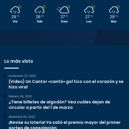
29
26
27
27
29
℃
℃
℃
℃
℃
Vie
Sáb
Dom
Lun
Mar
Lo más visto
noviembre 27, 2022
(Video) Un Cantor «cantó» gol tico con el corazón y se
hizo viral
febrero 26, 2022
¿Tiene billetes de algodón? Vea cuáles dejan de
circular a partir del 1 de marzo
diciembre 24, 2022
¡Revise su lotería! Ya salió el premio mayor del primer
sorteo de consolación