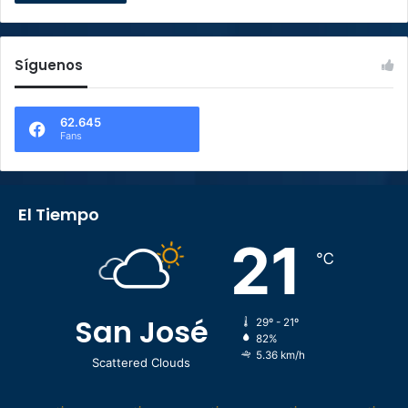
Síguenos
62.645
Fans
El Tiempo
21
℃
San José
29º - 21º
82%
5.36 km/h
Scattered Clouds