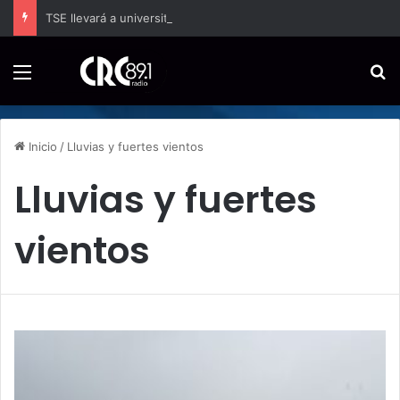
TSE llevará a universitarios herramientas para enfrentar la desinformación en redes sociales
Menú
B
Inicio
/
Lluvias y fuertes vientos
Lluvias y fuertes
vientos