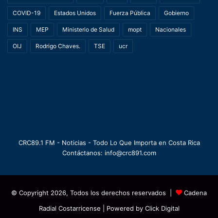
COVID-19
Estados Unidos
Fuerza Pública
Gobierno
INS
MEP
Ministerio de Salud
mopt
Nacionales
OIJ
Rodrigo Chaves.
TSE
ucr
CRC89.1 FM - Noticias - Todo Lo Que Importa en Costa Rica
Contáctanos: info@crc891.com
© Copyright 2026, Todos los derechos reservados |
Cadena
Radial Costarricense
| Powered by
Click Digital