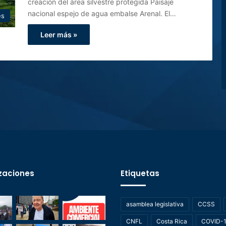
creación del área silvestre protegida Paisaje
nacional espejo de agua embalse Arenal. El…
es
Leer más »
zaciones
Etiquetas
asamblea legislativa
CCSS
CNFL
Costa Rica
COVID-