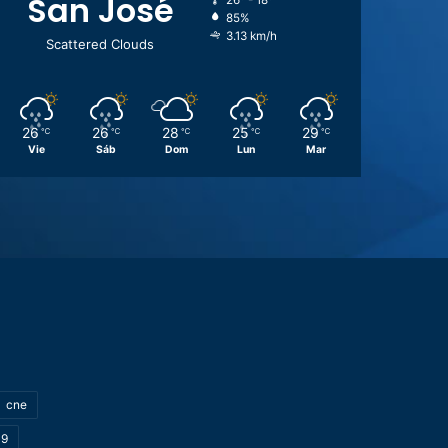
San José
26º - 18º
85%
3.13 km/h
Scattered Clouds
26
26
28
25
29
℃
℃
℃
℃
℃
Vie
Sáb
Dom
Lun
Mar
cne
19