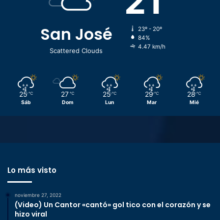
21
San José
23º - 20º
84%
4.47 km/h
Scattered Clouds
25
27
25
29
28
℃
℃
℃
℃
℃
Sáb
Dom
Lun
Mar
Mié
Lo más visto
noviembre 27, 2022
(Video) Un Cantor «cantó» gol tico con el corazón y se
hizo viral