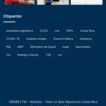
Etiquetas
asamblea legislativa
CCSS
cne
CNFL
Costa Rica
COVID-19
Estados Unidos
Fuerza Pública
Gobierno
INS
MEP
Ministerio de Salud
mopt
Nacionales
OIJ
Rodrigo Chaves.
TSE
ucr
CRC89.1 FM - Noticias - Todo Lo Que Importa en Costa Rica