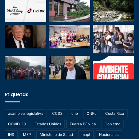
Etiquetas
asamblea legislativa
CCSS
cne
CNFL
Costa Rica
COVID-19
Estados Unidos
Fuerza Pública
Gobierno
INS
MEP
Ministerio de Salud
mopt
Nacionales