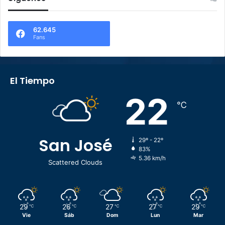
62.645
Fans
El Tiempo
22
℃
San José
29º - 22º
83%
5.36 km/h
Scattered Clouds
29
26
27
27
29
℃
℃
℃
℃
℃
Vie
Sáb
Dom
Lun
Mar