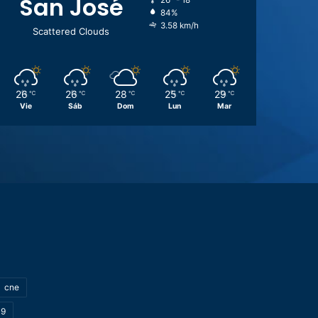
San José
26º - 18º
84%
3.58 km/h
Scattered Clouds
26
26
28
25
29
℃
℃
℃
℃
℃
Vie
Sáb
Dom
Lun
Mar
cne
19