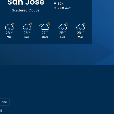
San José
80%
2.68 km/h
Scattered Clouds
28
25
27
25
29
℃
℃
℃
℃
℃
Vie
Sáb
Dom
Lun
Mar
cne
19