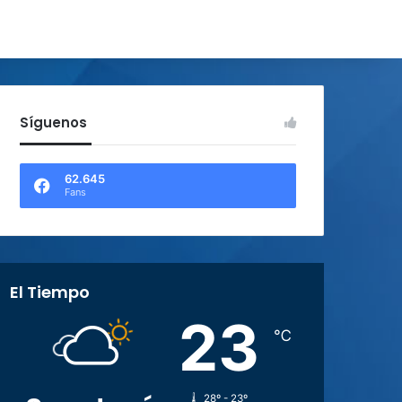
Síguenos
62.645
Fans
El Tiempo
23
℃
28º - 23º