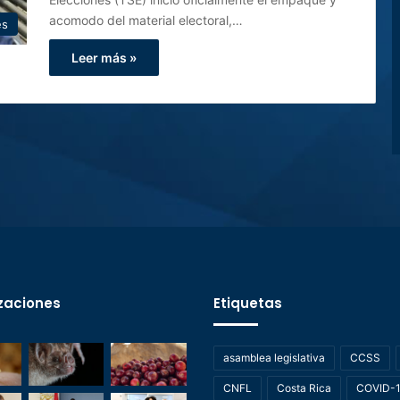
acomodo del material electoral,…
es
Leer más »
zaciones
Etiquetas
asamblea legislativa
CCSS
CNFL
Costa Rica
COVID-