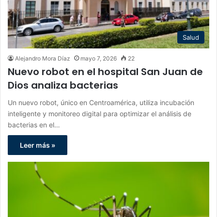
Salud
Alejandro Mora Díaz
mayo 7, 2026
22
Nuevo robot en el hospital San Juan de
Dios analiza bacterias
Un nuevo robot, único en Centroamérica, utiliza incubación
inteligente y monitoreo digital para optimizar el análisis de
bacterias en el…
Leer más »