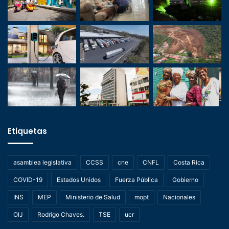
Etiquetas
asamblea legislativa
CCSS
cne
CNFL
Costa Rica
COVID-19
Estados Unidos
Fuerza Pública
Gobierno
INS
MEP
Ministerio de Salud
mopt
Nacionales
OIJ
Rodrigo Chaves.
TSE
ucr