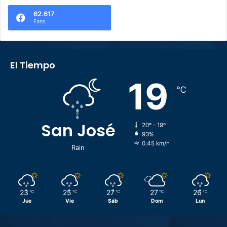
62.617
Fans
El Tiempo
19
℃
San José
20º - 19º
93%
0.45 km/h
Rain
23
25
27
27
26
℃
℃
℃
℃
℃
Jue
Vie
Sáb
Dom
Lun