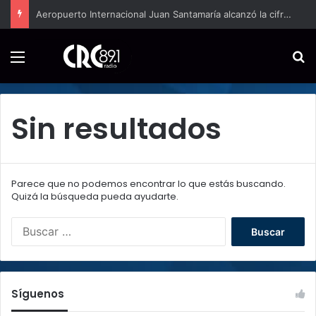
Aeropuerto Internacional Juan Santamaría alcanzó la cifra récord de reportes por interferencias con luces láser
Menú
B
Sin resultados
Parece que no podemos encontrar lo que estás buscando.
Quizá la búsqueda pueda ayudarte.
B
u
s
c
a
Síguenos
r
: