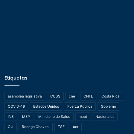
Etiquetas
asamblea legislativa
CCSS
cne
CNFL
Costa Rica
COVID-19
Estados Unidos
Fuerza Pública
Gobierno
INS
MEP
Ministerio de Salud
mopt
Nacionales
OIJ
Rodrigo Chaves.
TSE
ucr