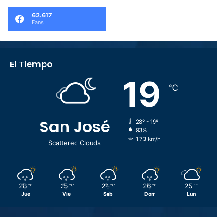
62.617
Fans
El Tiempo
19
℃
San José
28º - 19º
93%
1.73 km/h
Scattered Clouds
28
25
24
26
25
℃
℃
℃
℃
℃
Jue
Vie
Sáb
Dom
Lun