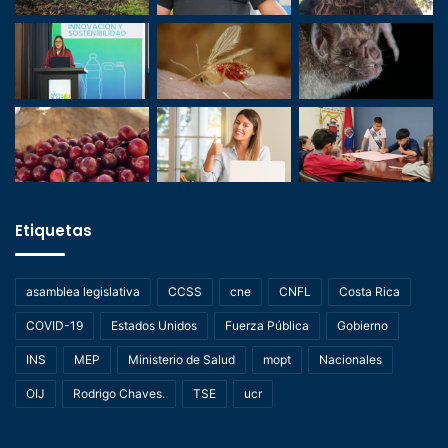
Etiquetas
asamblea legislativa
CCSS
cne
CNFL
Costa Rica
COVID-19
Estados Unidos
Fuerza Pública
Gobierno
INS
MEP
Ministerio de Salud
mopt
Nacionales
OIJ
Rodrigo Chaves.
TSE
ucr