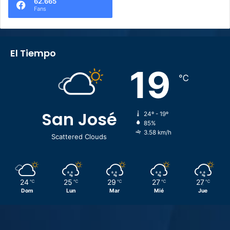
62.665
Fans
El Tiempo
19
℃
San José
24º - 19º
85%
3.58 km/h
Scattered Clouds
24
25
29
27
27
℃
℃
℃
℃
℃
Dom
Lun
Mar
Mié
Jue