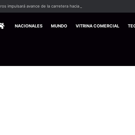
os impulsará avance de la carretera hacia San Carlos
HOME
NACIONALES
MUNDO
VITRINA COMERCIAL
TE