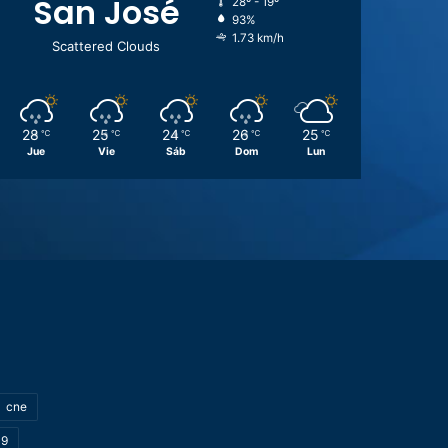
San José
28º - 19º
93%
1.73 km/h
Scattered Clouds
28
25
24
26
25
℃
℃
℃
℃
℃
Jue
Vie
Sáb
Dom
Lun
cne
19