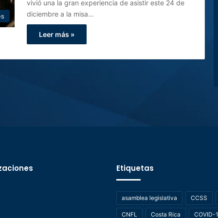
vivió una la gran experiencia de asistir este 24 de
diciembre a la misa…
es
Leer más »
zaciones
Etiquetas
asamblea legislativa
CCSS
CNFL
Costa Rica
COVID-