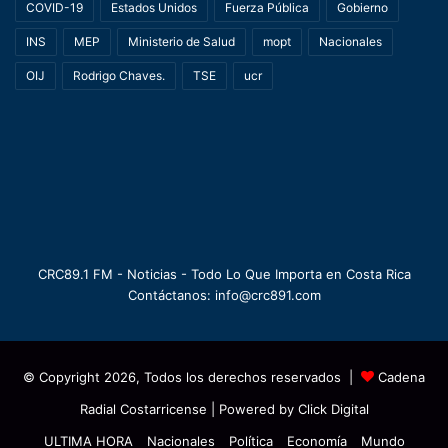
COVID-19
Estados Unidos
Fuerza Pública
Gobierno
INS
MEP
Ministerio de Salud
mopt
Nacionales
OIJ
Rodrigo Chaves.
TSE
ucr
CRC89.1 FM - Noticias - Todo Lo Que Importa en Costa Rica
Contáctanos: info@crc891.com
© Copyright 2026, Todos los derechos reservados |
Cadena
Radial Costarricense
| Powered by
Click Digital
ULTIMA HORA
Nacionales
Política
Economía
Mundo