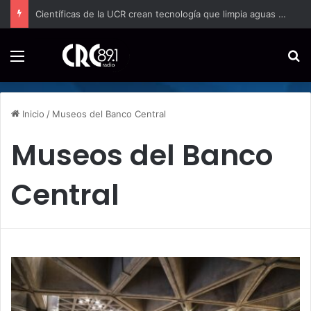
Científicas de la UCR crean tecnología que limpia aguas residuales con hongos
Menú
B
Inicio
/
Museos del Banco Central
Museos del Banco
Central