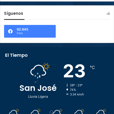
Síguenos
62.645
Fans
El Tiempo
23
℃
San José
28º - 23º
74%
3.34 km/h
Lluvia Ligera