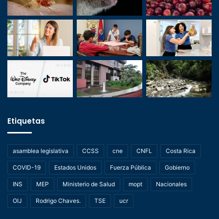
Etiquetas
asamblea legislativa
CCSS
cne
CNFL
Costa Rica
COVID-19
Estados Unidos
Fuerza Pública
Gobierno
INS
MEP
Ministerio de Salud
mopt
Nacionales
OIJ
Rodrigo Chaves.
TSE
ucr