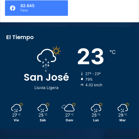
62.645
Fans
El Tiempo
23
℃
San José
27º - 23º
79%
4.02 km/h
Lluvia Ligera
27
25
27
25
29
℃
℃
℃
℃
℃
Vie
Sáb
Dom
Lun
Mar