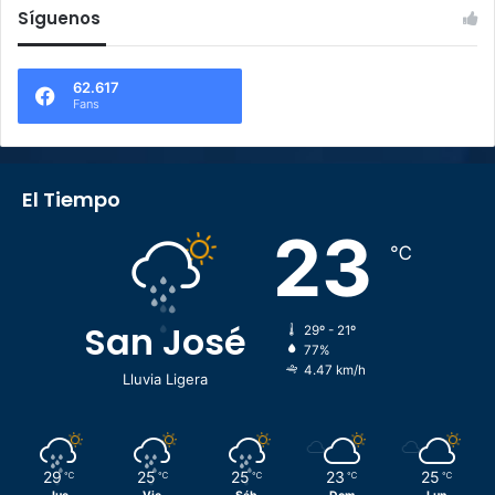
Síguenos
62.617
Fans
El Tiempo
23
℃
San José
29º - 21º
77%
4.47 km/h
Lluvia Ligera
29
25
25
23
25
℃
℃
℃
℃
℃