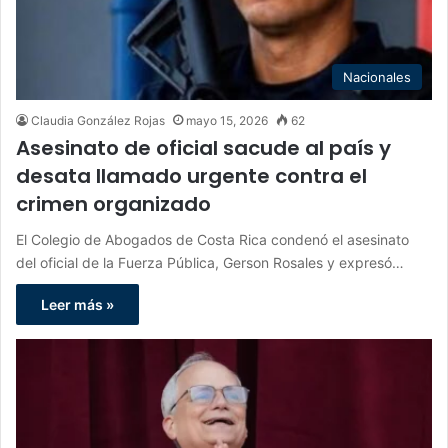
Nacionales
Claudia González Rojas
mayo 15, 2026
62
Asesinato de oficial sacude al país y
desata llamado urgente contra el
crimen organizado
El Colegio de Abogados de Costa Rica condenó el asesinato
del oficial de la Fuerza Pública, Gerson Rosales y expresó…
Leer más »