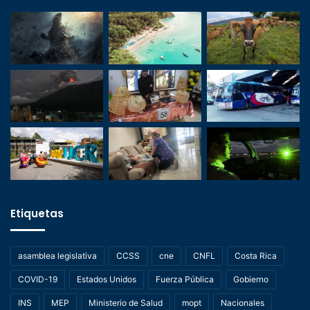
Etiquetas
asamblea legislativa
CCSS
cne
CNFL
Costa Rica
COVID-19
Estados Unidos
Fuerza Pública
Gobierno
INS
MEP
Ministerio de Salud
mopt
Nacionales