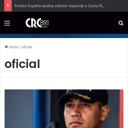
Forbes España dedica edición especial a Costa Rica para promover el turismo europeo
Menú
B
Inicio
/
oficial
oficial