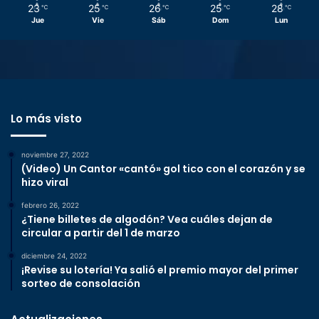
23
25
26
25
28
℃
℃
℃
℃
℃
Jue
Vie
Sáb
Dom
Lun
Lo más visto
noviembre 27, 2022
(Video) Un Cantor «cantó» gol tico con el corazón y se
hizo viral
febrero 26, 2022
¿Tiene billetes de algodón? Vea cuáles dejan de
circular a partir del 1 de marzo
diciembre 24, 2022
¡Revise su lotería! Ya salió el premio mayor del primer
sorteo de consolación