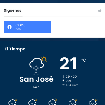
Síguenos
62.610
Fans
El Tiempo
21
℃
San José
22º - 20º
92%
1.34 km/h
Rain