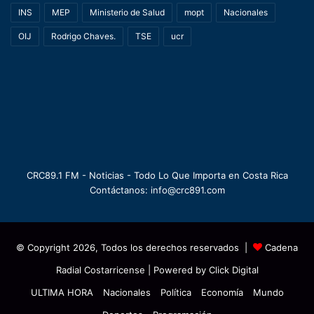
INS
MEP
Ministerio de Salud
mopt
Nacionales
OIJ
Rodrigo Chaves.
TSE
ucr
CRC89.1 FM - Noticias - Todo Lo Que Importa en Costa Rica
Contáctanos: info@crc891.com
© Copyright 2026, Todos los derechos reservados |
Cadena
Radial Costarricense
| Powered by
Click Digital
ULTIMA HORA
Nacionales
Política
Economía
Mundo