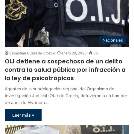
Nacionales
Sebastian Quesada Orozco
enero 29, 2026
35
OIJ detiene a sospechoso de un delito
contra la salud pública por infracción a
la ley de psicotrópicos
Agentes de la subdelegación regional del Organismo de
Investigación Judicial (OIJ) de Grecia, detuvieron a un hombre
de apellido Alvarado…
Leer más »