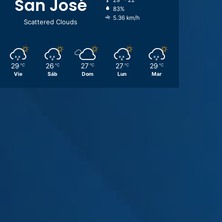
San José
29º - 22º
83%
5.36 km/h
Scattered Clouds
29
26
27
27
29
℃
℃
℃
℃
℃
Vie
Sáb
Dom
Lun
Mar