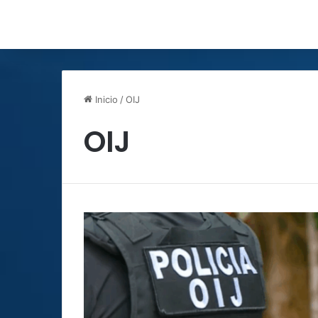
Inicio
/
OIJ
OIJ