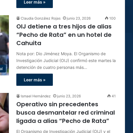
Leer más »
Claudia González Rojas
junio 23, 2026
100
OIJ detiene a tres hijos de alias
“Pecho de Rata” en un hotel de
Cahuita
Nota por: Dio Jiménez Moya. El Organismo de
Investigación Judicial (OIJ) confirmó este martes la
detención de cuatro personas más…
al
Leer más »
Ismael Hernández
junio 23, 2026
41
Operativo sin precedentes
busca desmantelar red criminal
ligada a alias “Pecho de Rata”
El Organismo de Investigación Judicial (OIJ) y el