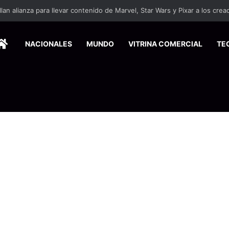
ersitarios herramientas para enfrentar la desinformación en redes social
HOME
NACIONALES
MUNDO
VITRINA COMERCIAL
TE