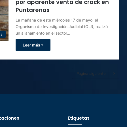
por aparente venta de crack en
Puntarenas
La mañana de este miércoles 17 de mayo, el
Organismo de Investigación Judicial (OIJ), realizó
un allanamiento en el sector…
es
Leer más »
Página siguiente
zaciones
Etiquetas