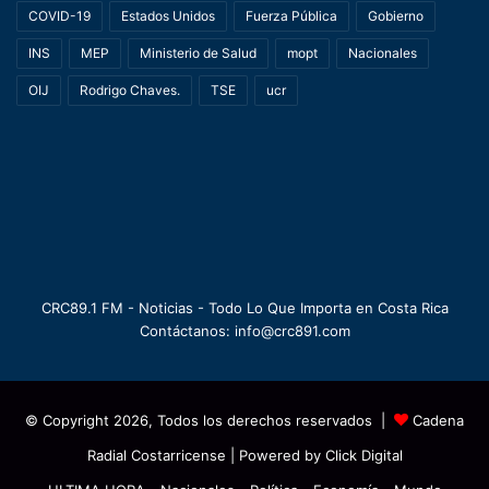
COVID-19
Estados Unidos
Fuerza Pública
Gobierno
INS
MEP
Ministerio de Salud
mopt
Nacionales
OIJ
Rodrigo Chaves.
TSE
ucr
CRC89.1 FM - Noticias - Todo Lo Que Importa en Costa Rica
Contáctanos: info@crc891.com
© Copyright 2026, Todos los derechos reservados |
Cadena
Radial Costarricense
| Powered by
Click Digital