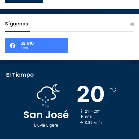
Síguenos
62.610
Fans
El Tiempo
20
℃
San José
21º - 20º
88%
0.89 km/h
Lluvia Ligera