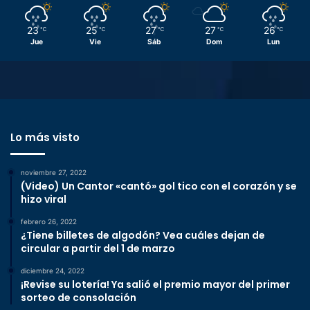
23
25
27
27
26
℃
℃
℃
℃
℃
Jue
Vie
Sáb
Dom
Lun
Lo más visto
noviembre 27, 2022
(Video) Un Cantor «cantó» gol tico con el corazón y se
hizo viral
febrero 26, 2022
¿Tiene billetes de algodón? Vea cuáles dejan de
circular a partir del 1 de marzo
diciembre 24, 2022
¡Revise su lotería! Ya salió el premio mayor del primer
sorteo de consolación