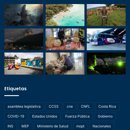
Etiquetas
asamblea legislativa
CCSS
cne
CNFL
Costa Rica
COVID-19
Estados Unidos
Fuerza Pública
Gobierno
INS
MEP
Ministerio de Salud
mopt
Nacionales