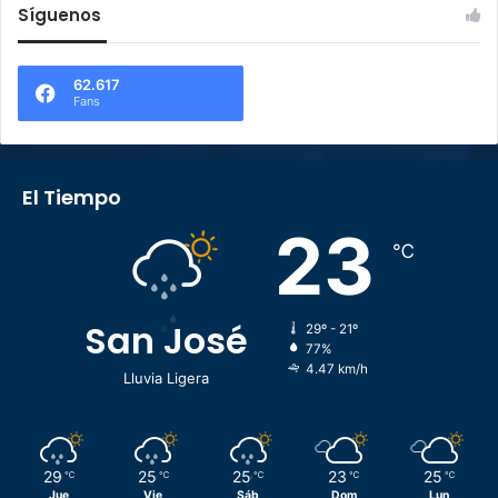
Síguenos
62.617
Fans
El Tiempo
23
℃
San José
29º - 21º
77%
4.47 km/h
Lluvia Ligera
29
25
25
23
25
℃
℃
℃
℃
℃
Jue
Vie
Sáb
Dom
Lun