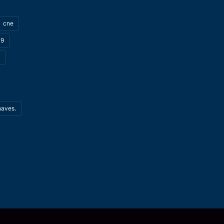
cne
19
haves.