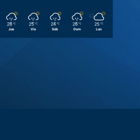
28
25
24
26
25
℃
℃
℃
℃
℃
Jue
Vie
Sáb
Dom
Lun