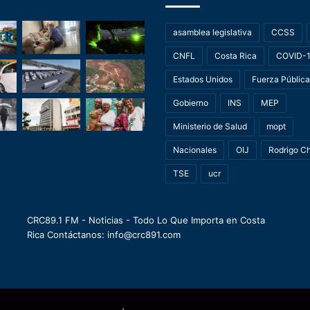
asamblea legislativa
CCSS
CNFL
Costa Rica
COVID-
Estados Unidos
Fuerza Pública
Gobierno
INS
MEP
Ministerio de Salud
mopt
Nacionales
OIJ
Rodrigo C
TSE
ucr
CRC89.1 FM - Noticias - Todo Lo Que Importa en Costa
Rica Contáctanos: info@crc891.com