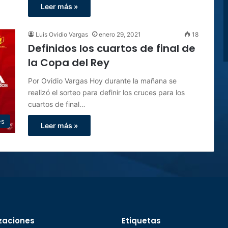
Leer más »
Luis Ovidio Vargas
enero 29, 2021
18
Definidos los cuartos de final de
la Copa del Rey
Por Ovidio Vargas Hoy durante la mañana se
realizó el sorteo para definir los cruces para los
cuartos de final…
es
Leer más »
zaciones
Etiquetas