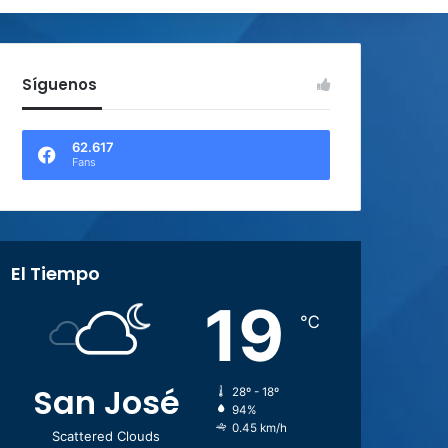
Síguenos
62.617
Fans
El Tiempo
19
℃
San José
28º - 18º
94%
0.45 km/h
Scattered Clouds